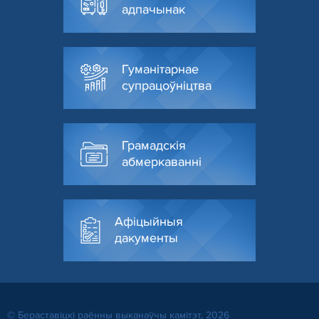
адпачынак
Гуманітарнае
супрацоўніцтва
Грамадскія
абмеркаванні
Афіцыйныя
дакументы
© Бераставiцкi раённы выканаўчы камітэт, 2026