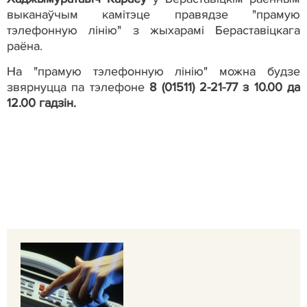
выканаўчым камітэце правядзе "прамую
тэлефонную лінію" з жыхарамі Бераставіцкага
раёна.
На "прамую тэлефонную лінію" можна будзе
звярнуцца па тэлефоне
8 (01511) 2-21-77 з 10.00 да
12.00 гадзін.