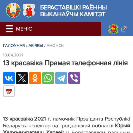
БЕРАСТАВIЦКI РАЁННЫ
ВЫКАНАЎЧЫ КАМІТЭТ
ГАЛОЎНАЯ
/
АБ'ЯВЫ
/
АНОНСЫ
10.04.2021
13 красавіка Прамая тэлефонная лінія
13 красавіка 2021 г
. памочнік Прэзідэнта Рэспублікі
Беларусь-інспектар па Гродзенскай вобласці
Юрый
Хаджымуратавіч Караеў
у Бераставіцкім раённым