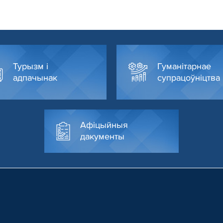
Турызм і
Гуманітарнае
адпачынак
супрацоўніцтва
Афіцыйныя
дакументы