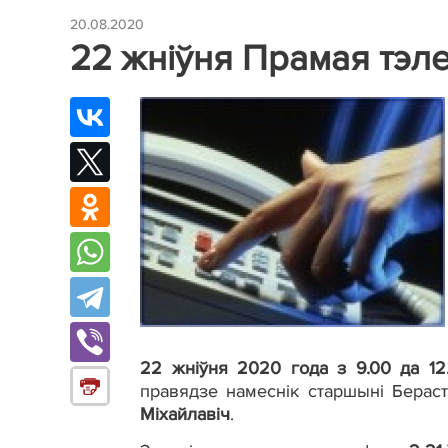
20.08.2020
22 жніўня Прамая тэл
22 жніўня 2020 года з 9.00 да 12.
правядзе намеснік старшыні Бераст
Міхайлавіч
.