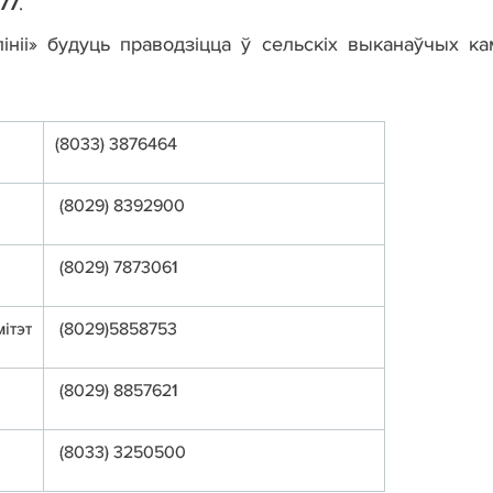
 77
.
іі» будуць праводзіцца ў сельскіх выканаўчых кам
(8033) 3876464
(8029) 8392900
(8029) 7873061
ітэт
(8029)5858753
(8029) 8857621
(8033) 3250500