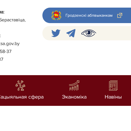
а:
Гродзенскі аблвыканкам
 Бераставіца,
:
tsa.gov.by
-58-37
37
Сацыяльная сфера
Эканоміка
Навiны