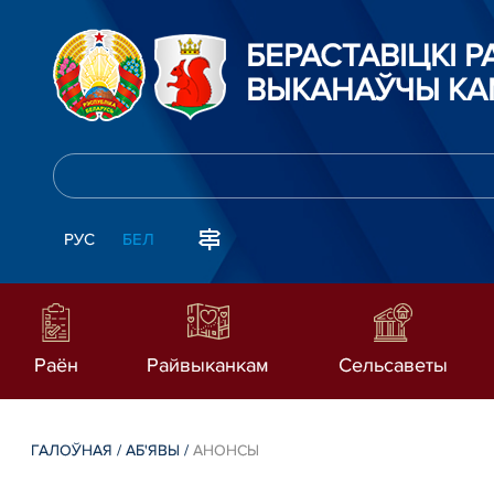
БЕРАСТАВIЦКI 
ВЫКАНАЎЧЫ КА
РУС
БЕЛ
Раён
Райвыканкам
Сельсаветы
ГАЛОЎНАЯ
/
АБ'ЯВЫ
/
АНОНСЫ