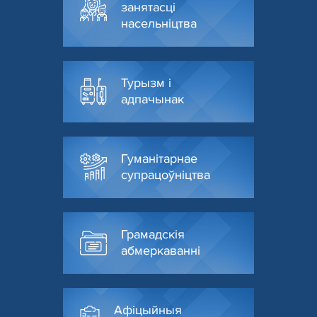
занятасці
насельніцтва
Турызм і
адпачынак
Гуманітарнае
супрацоўніцтва
Грамадскія
абмеркаванні
Афіцыйныя