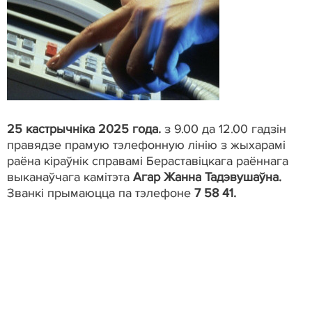
25 кастрычніка 2025
года.
з 9.00 да 12.00 гадзін
правядзе прамую тэлефонную лінію з жыхарамі
раёна кіраўнік справамі Бераставіцкага раённага
выканаўчага камітэта
Агар Жанна Тадэвушаўна.
Званкі прымаюцца па тэлефоне
7 58 41.