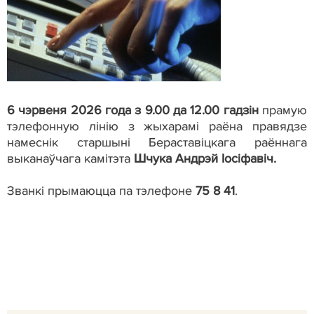
6 чэрвеня 2026 года з 9.00 да 12.00 гадзін
прамую
тэлефонную лінію з жыхарамі раёна правядзе
намеснік старшыні Бераставіцкага раённага
выканаўчага камітэта
Шчука Андрэй Іосіфавіч.
Званкі прымаюцца па тэлефоне
75 8 41
.