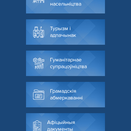
насельніцтва
Турызм і
адпачынак
Гуманітарнае
супрацоўніцтва
Грамадскія
абмеркаванні
Афіцыйныя
дакументы