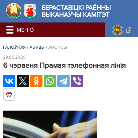
БЕРАСТАВIЦКI РАЁННЫ
ВЫКАНАЎЧЫ КАМІТЭТ
ГАЛОЎНАЯ
/
АБ'ЯВЫ
/
АНОНСЫ
29.05.2026
6 чэрвеня Прамая тэлефонная лінія