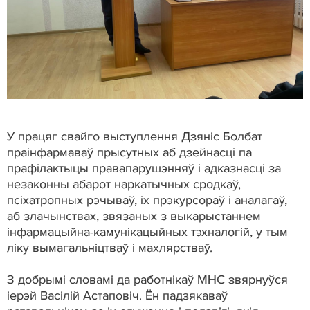
У працяг свайго выступлення Дзяніс Болбат
праінфармаваў прысутных аб дзейнасці па
прафілактыцы правапарушэнняў і адказнасці за
незаконны абарот наркатычных сродкаў,
псіхатропных рэчываў, іх прэкурсораў і аналагаў,
аб злачынствах, звязаных з выкарыстаннем
інфармацыйна-камунікацыйных тэхналогій, у тым
ліку вымагальніцтваў і махлярстваў.
З добрымі словамі да работнікаў МНС звярнуўся
іерэй Васілій Астаповіч. Ён падзякаваў