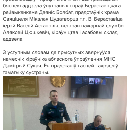
бяспекі аддзела ўнутраных спраў Бераставіцкага
райвыканкама Дзяніс Болбат, прадстаўнік храма
Свяціцеля Мікалая Цудатворца г.п. В. Бераставіца
іерэй Васілій Астаповіч, ветэран пажарнай службы
Аляксей Цюшкевіч, кіраўніцтва і асабовы склад
аддзела.
З уступным словам да прысутных звярнуўся
намеснік кіраўніка абласнога ўпраўлення МНС
Дзмітрый Сукач. Ён прадставіў гасцей і акрэсліў
тэматыку сустрэчы.