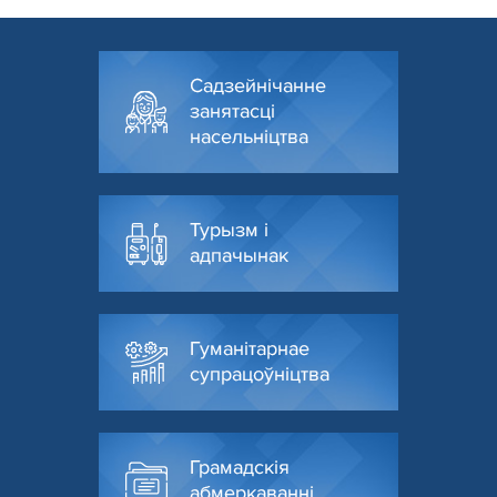
Садзейнічанне
занятасці
насельніцтва
Турызм і
адпачынак
Гуманітарнае
супрацоўніцтва
Грамадскія
абмеркаванні