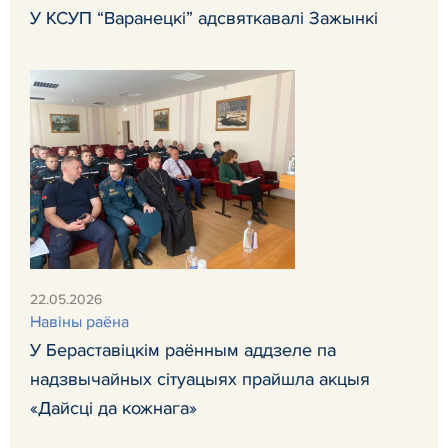
У КСУП “Варанецкі” адсвяткавалі Зажынкі
22.05.2026
Навiны раёна
У Бераставіцкім раённым аддзеле па
надзвычайных сітуацыях прайшла акцыя
«Дайсці да кожнага»