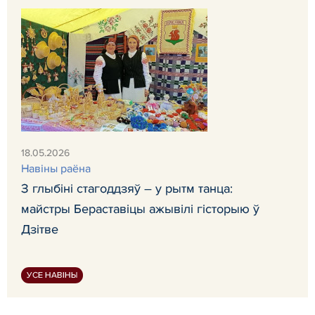
18.05.2026
Навiны раёна
З глыбіні стагоддзяў – у рытм танца:
майстры Бераставіцы ажывілі гісторыю ў
Дзітве
УСЕ НАВІНЫ