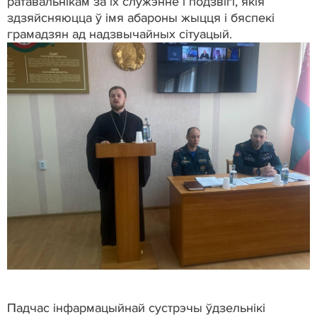
ратавальнікам за іх служэнне і подзвігі, якія
здзяйсняюцца ў імя абароны жыцця і бяспекі
грамадзян ад надзвычайных сітуацый.
Падчас інфармацыйнай сустрэчы ўдзельнікі