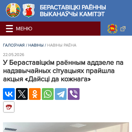
БЕРАСТАВIЦКI РАЁННЫ
ВЫКАНАЎЧЫ КАМІТЭТ
ГАЛОЎНАЯ
/
НАВIНЫ
/
НАВIНЫ РАЁНА
22.05.2026
У Бераставіцкім раённым аддзеле па
надзвычайных сітуацыях прайшла
акцыя «Дайсці да кожнага»