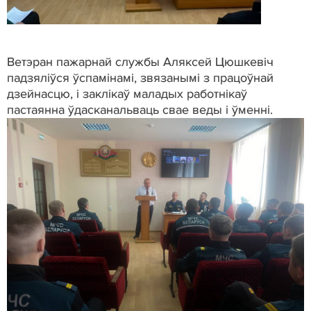
Ветэран пажарнай службы Аляксей Цюшкевіч
падзяліўся ўспамінамі, звязанымі з працоўнай
дзейнасцю, і заклікаў маладых работнікаў
пастаянна ўдасканальваць свае веды і ўменні.