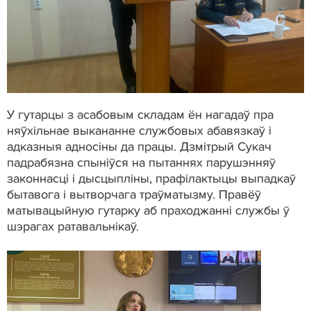
У гутарцы з асабовым складам ён нагадаў пра
няўхільнае выкананне службовых абавязкаў і
адказныя адносіны да працы. Дзмітрый Сукач
падрабязна спыніўся на пытаннях парушэнняў
законнасці і дысцыпліны, прафілактыцы выпадкаў
бытавога і вытворчага траўматызму. Правёў
матывацыйную гутарку аб праходжанні службы ў
шэрагах ратавальнікаў.