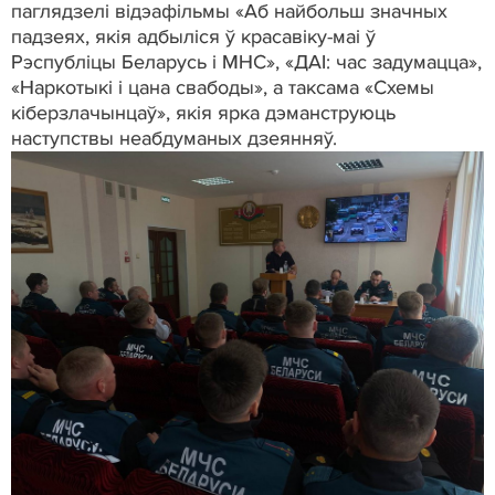
паглядзелі відэафільмы «Аб найбольш значных
падзеях, якія адбыліся ў красавіку-маі ў
Рэспубліцы Беларусь і МНС», «ДАІ: час задумацца»,
«Наркотыкі і цана свабоды», а таксама «Схемы
кіберзлачынцаў», якія ярка дэманструюць
наступствы неабдуманых дзеянняў.