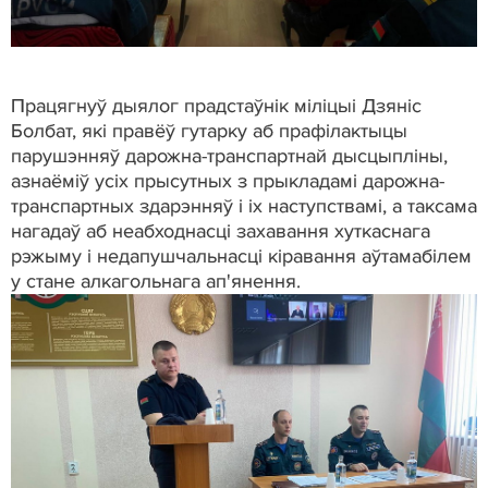
Працягнуў дыялог прадстаўнік міліцыі Дзяніс
Болбат, які правёў гутарку аб прафілактыцы
парушэнняў дарожна-транспартнай дысцыпліны,
азнаёміў усіх прысутных з прыкладамі дарожна-
транспартных здарэнняў і іх наступствамі, а таксама
нагадаў аб неабходнасці захавання хуткаснага
рэжыму і недапушчальнасці кіравання аўтамабілем
у стане алкагольнага ап'янення.