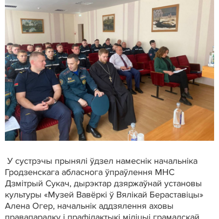
У сустрэчы прынялі ўдзел намеснік начальніка
Гродзенскага абласнога ўпраўлення МНС
Дзмітрый Сукач, дырэктар дзяржаўнай установы
культуры «Музей Вавёркі ў Вялікай Бераставіцы»
Алена Огер, начальнік аддзялення аховы
правапарадку і прафілактыкі міліцыі грамадскай