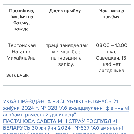
Прозвішча,
Д
зень прыёму
Ч
ас і месца
імя, імя па
прыёму
бацьку
,
пасада
Т
а
ргонская
трэці панядзелак
08.00 – 13.00
Натал
л
я
месяца
,
без
вул.
Михайл
аў
на,
папярэдняга
Савецкая, 13,
запісу
.
кабінет
загадчыка
загадчык
УКАЗ ПР
Э
З
І
Д
Э
НТА Р
Э
СПУБЛ
І
К
І
БЕЛАРУСЬ 21
жніўня
2024 г. № 328 "
А
б
ажыццяуленні фізічнымі
асобамі
рамеснай дзейнасці
"
ПАСТАНОВА САВЕТА МІНІСТРАЎ РЭСПУБЛІКІ
БЕЛАРУСЬ 30 жніўня 2024г №637 “Аб змяненні