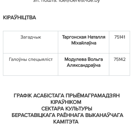
эл. пошта:
ide
@
berest
-
ide
.
by
КІРАЎНІЦТВА
Загадчык
Таргонская Наталля
75141
Міхайлаўна
Галоўны спецыяліст
Модулева Вольга
75142
Аляксандра
ў
на
ГРАФІК АСАБІСТАГА ПРЫЁМ
А
ГРАМАДЗЯН
КІРАЎНІКОМ
СЕКТАРА КУЛЬТУРЫ
БЕРАСТАВІЦКАГА РАЁННАГА ВЫКАНАЎЧАГА
КАМІТЭТА