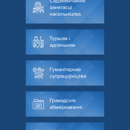
Садзейнічанне
занятасці
насельніцтва
Турызм і
адпачынак
Гуманітарнае
супрацоўніцтва
Грамадскія
абмеркаванні