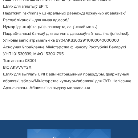
Шлях для аплаты ў ЕРІП:
Падаткі/minsk/imns у цэнтральных раёнах/дзяржаўных абавязках/
Рэспубліканскі - для шыза ад асоб/
Нумар ідэнтыфікацыі (з пашпарта, лацінскай мовы)
Падрабязнасці банкаў для выплаты дзяржаўнай пошліны (jurisdrust):
Уліковы запіс атрымальніка BY04AKB36029110100040000000
Асноўная ўпраўленне Міністэрства фінансаў Рэспублікі Беларусі
УНП 101530339, МФО 153001795
Тып аплаты 03001
BIC AKVVVY2X
Шлях для выплаты ЕРІП: адміністрацыйныя працэдуры, дзяржаўныя
абавязкі, зборы/Міністэрства культуры/абавязкі для OYD. Напісанне.
Адзначаючы., Абавязкі за выдачу меркавання