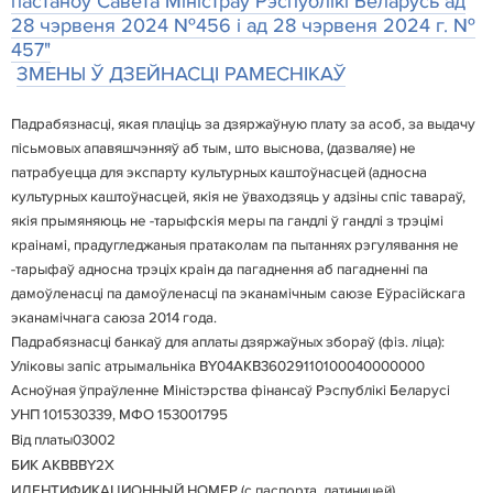
пастаноў Савета Міністраў Рэспублікі Беларусь ад
28 чэрвеня 2024 №456 і ад 28 чэрвеня 2024 г. №
457"
ЗМЕНЫ Ў ДЗЕЙНАСЦІ РАМЕСНІКАЎ
Падрабязнасці, якая плаціць за дзяржаўную плату за асоб, за выдачу
пісьмовых апавяшчэнняў аб тым, што выснова, (дазваляе) не
патрабуецца для экспарту культурных каштоўнасцей (адносна
культурных каштоўнасцей, якія не ўваходзяць у адзіны спіс тавараў,
якія прымяняюць не -тарыфскія меры па гандлі ў гандлі з трэцімі
краінамі, прадугледжаныя пратаколам па пытаннях рэгулявання не
-тарыфаў адносна трэціх краін да пагаднення аб пагадненні па
дамоўленасці па дамоўленасці па эканамічным саюзе Еўрасійскага
эканамічнага саюза 2014 года.
Падрабязнасці банкаў для аплаты дзяржаўных збораў (фіз. ліца):
Уліковы запіс атрымальніка BY04AKB36029110100040000000
Асноўная ўпраўленне Міністэрства фінансаў Рэспублікі Беларусі
УНП 101530339, МФО 153001795
В
і
д
платы
03002
БИК АКВВВY2X
ИДЕНТИФИКАЦИОННЫЙ НОМЕР (с паспорта, латиницей)