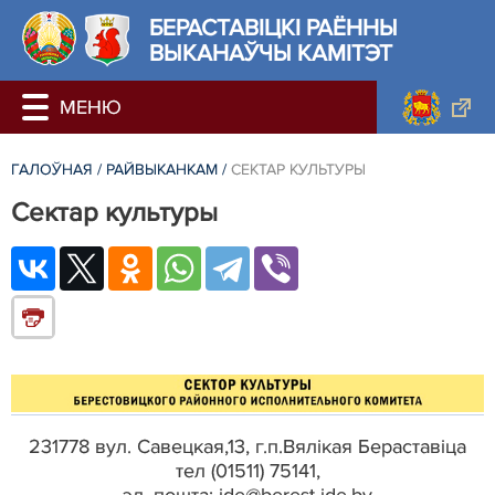
БЕРАСТАВIЦКI РАЁННЫ
ВЫКАНАЎЧЫ КАМІТЭТ
ГАЛОЎНАЯ
/
РАЙВЫКАНКАМ
/
СЕКТАР КУЛЬТУРЫ
Сектар культуры
231778 вул. Савецкая,13, г.п.Вялікая Берастав
і
ца
тел (01511) 75141,