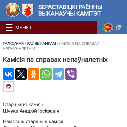
БЕРАСТАВIЦКI РАЁННЫ
ВЫКАНАЎЧЫ КАМІТЭТ
ГАЛОЎНАЯ
/
РАЙВЫКАНКАМ
/
КАМІСІЯ ПА СПРАВАХ
НЕПАЎНАЛЕТНІХ
Камісія па справах непаўналетніх
Старшыня камісіі
Шчука Андрэй Іосіфавіч
Намеснік старшыні камісіі