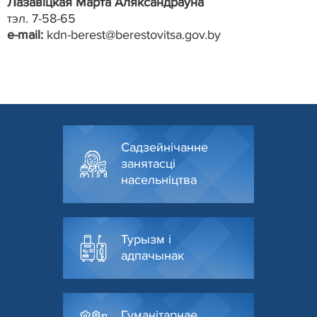
Лазавіцкая Марта Аляксандраўна
тэл. 7-58-65
e-mail:
kdn-berest@berestovitsa.gov.by
Садзейнічанне
занятасці
насельніцтва
Турызм і
адпачынак
Гуманітарнае