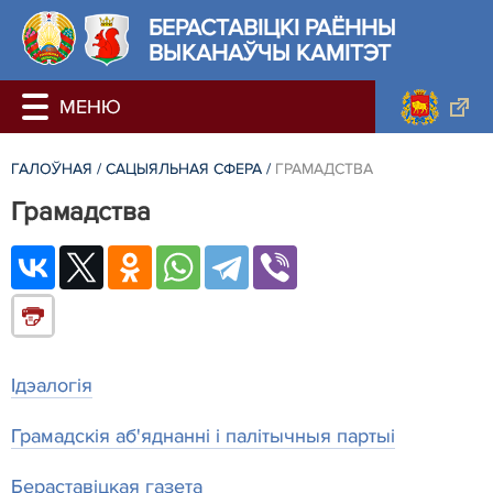
БЕРАСТАВIЦКI РАЁННЫ
ВЫКАНАЎЧЫ КАМІТЭТ
ГАЛОЎНАЯ
/
САЦЫЯЛЬНАЯ СФЕРА
/
ГРАМАДСТВА
Грамадства
Ідэалогія
Грамадскія аб'яднанні і палітычныя партыі
Бераставіцкая газета