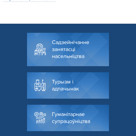
Садзейнічанне
занятасці
насельніцтва
Турызм і
адпачынак
Гуманітарнае
супрацоўніцтва