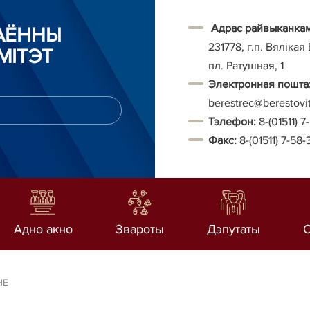
Адрас райвыканкам
РАЁННЫ
231778, г.п. Вялікая
МІТЭТ
пл. Ратушная, 1
Электронная пошта
berestrec@berestovi
Тэ
лефон:
8-(01511)
7
Факс:
8-(01511)
7-58-
Адно акно
Звароты
Дэпутаты
НЕ