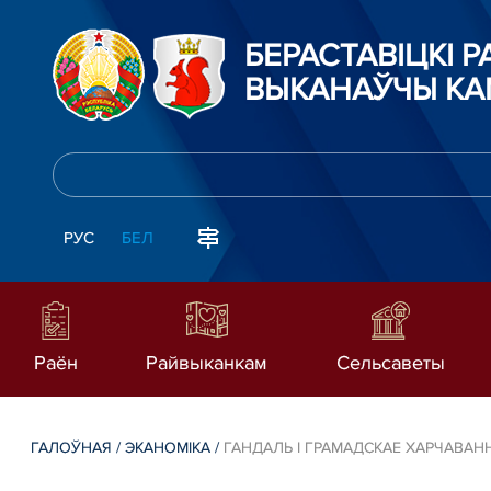
БЕРАСТАВIЦКI 
ВЫКАНАЎЧЫ КА
РУС
БЕЛ
Раён
Райвыканкам
Сельсаветы
ГАЛОЎНАЯ
/
ЭКАНОМІКА
/
ГАНДАЛЬ І ГРАМАДСКАЕ ХАРЧАВАН