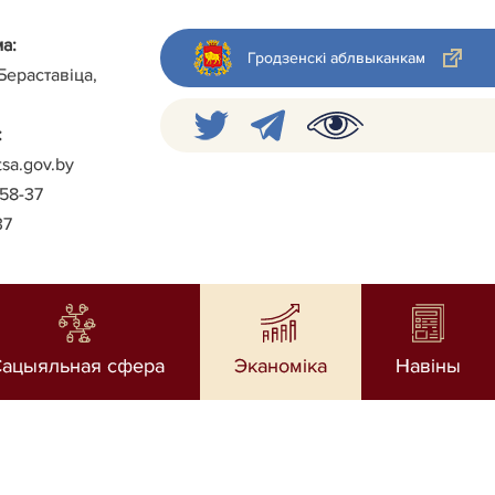
а:
Гродзенскі аблвыканкам
 Бераставіца,
:
tsa.gov.by
-58-37
37
Сацыяльная сфера
Эканоміка
Навiны