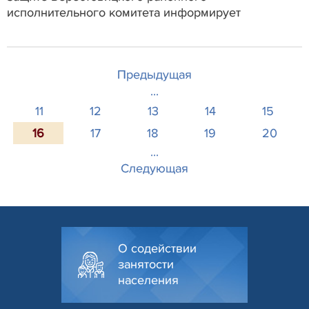
исполнительного комитета информирует
Предыдущая
...
11
12
13
14
15
16
17
18
19
20
...
Следующая
О содействии
занятости
населения