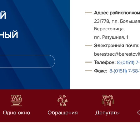
Адрес райисполком
ИЙ
231778, г.п. Больша
Берестовица,
НЫЙ
пл. Ратушная, 1
Электронная почта:
berestrec@berestovi
Т
елефон:
8-(01511) 7
Факс:
8-(01511)
7-58-
Одно окно
Обращения
Депутаты