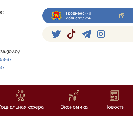
а:
Гродненский
облисполком
я
tsa.gov.by
-58-37
37
Социальная сфера
Экономика
Новости