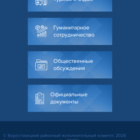
Гуманитарное
сотрудничество
Общественные
обсуждения
Официальные
документы
© Берестовицкий районный исполнительный комитет, 2026