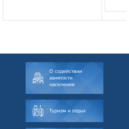
О содействии
занятости
населения
Туризм и отдых