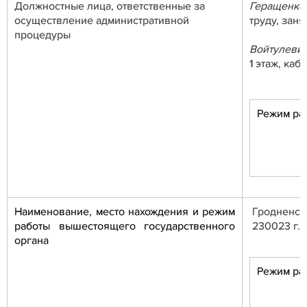
Должностные лица, ответственные за
Геращенко
осуществление административной
труду, заня
процедуры
Войтулеви
1 этаж, каб
Режим ра
Наименование, место нахождения и режим
Гродненски
работы вышестоящего государственного
230023 г. 
органа
Режим ра