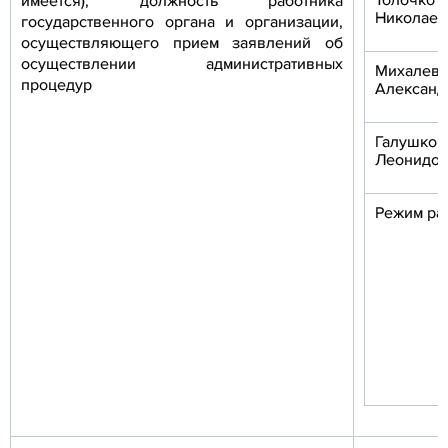
Толочк
имеется), должность работника
Николаев
государственного органа и организации,
осуществляющего прием заявлений об
осуществлении административных
Михале
процедур
Александ
Галушко
Леонидов
Режим ра