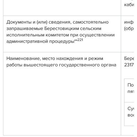
кабин
Документы и (или) сведения, самостоятельно
инфо
запрашиваемые Берестовицким сельским
(обре
исполнительным комитетом при осуществлении
221
административной процедуры**
Наименование, место нахождения и режим
Берес
работы вышестоящего государственного органа
23177
Пон
пят
Суб
вос