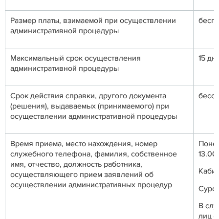
Размер платы, взимаемой при осуществлении
бесп
административной процедуры
Максимальный срок осуществления
15 дн
административной процедуры
Срок действия справки, другого документа
бесс
(решения), выдаваемых (принимаемого) при
осуществлении административной процедуры
Время приема, место нахождения, номер
Понед
служебного телефона, фамилия, собственное
13.00
имя, отчество, должность работника,
Кабин
осуществляющего прием заявлений об
осуществлении административных процедур
Суро
В слу
лиц о