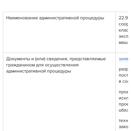
2
Наименование административной процедуры
22.9
соору
клас
экспл
машин
Документы и (или) сведения, представляемые
заяв
гражданином для осуществления
разре
административной процедуры
постр
в соо
проек
исклю
проек
обяза
техни
закон