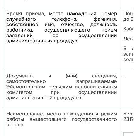
Время приема,
место нахождения, номер
Понед
служебного телефона, фамилия,
до 20
собственное имя, отчество, должность
Каби
работника, осуществляющего прием
заявлений об осуществлении
Лега
административных процедур
В с
заин
сель
Д
окументы и (или) сведения,
-
самостоятельно запрашиваемые
Эйсмонтовским сельским исполнительным
комитетом при осуществлении
административной процедуры
Наименование, место нахождения и режим
Бере
работы вышестоящего государственного
2317
органа