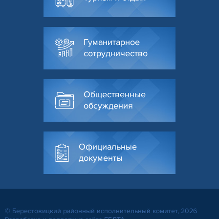
Гуманитарное
сотрудничество
Общественные
обсуждения
Официальные
документы
© Берестовицкий районный исполнительный комитет, 2026