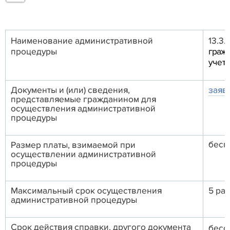
Наименование административной
13.
процедуры
граж
учет
Документы и (или) сведения,
заяв
представляемые гражданином для
осуществления административной
процедуры
бесп
Размер платы, взимаемой при
осуществлении административной
процедуры
Максимальный срок осуществления
5 ра
административной процедуры
Срок действия справки, другого документа
бесс