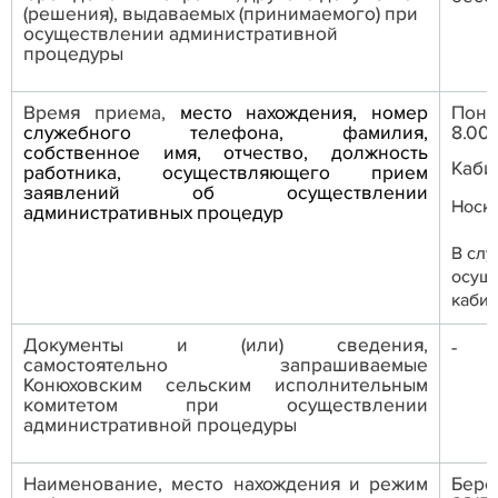
(решения), выдаваемых (принимаемого) при
осуществлении административной
процедуры
Время приема,
место нахождения, номер
Понед
служебного телефона, фамилия,
8.00д
собственное имя, отчество, должность
Каби
работника, осуществляющего прием
заявлений об осуществлении
Носко
административных процедур
В слу
осуще
кабин
Д
окументы и (или) сведения,
-
самостоятельно запрашиваемые
Конюховским сельским исполнительным
комитетом при осуществлении
административной процедуры
Наименование, место нахождения и режим
Бере