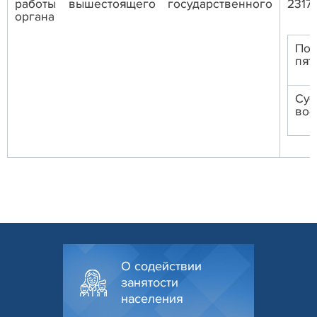
работы вышестоящего государственного
2317
органа
Пон
пят
Суб
вос
О содействии
занятости
населения