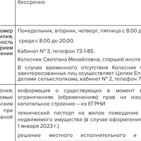
бессрочно
номер
Понедельник, вторник, четверг, пятница с 8.00 до 
лия,
среда с 8.00 до 20.00.
ность
рием
Кабинет № 3, телефон 73-1-85.
ении
Колесник Светлана Михайловна, старший инсп
В случае временного отсутствия Колесник
заинтересованных лиц осуществляет Целюк Е
делами сельисполкома,
кабинет № 2, телефон 73
ния,
информация о существующих в момент в
емые
ограничениях (обременениях) прав на из
ским
капитальное строение – из ЕГРНИ
 при
технический паспорт на жилое помещение 
вной
недвижимого имущества (в случае оформления
1 января 2023 г.)
решение местного исполнительного и 