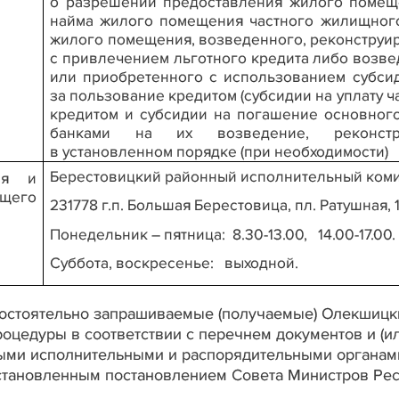
о разрешении предоставления жилого помеще
найма жилого помещения частного жилищног
жилого помещения, возведенного, реконструи
с привлечением льготного кредита либо возве
или приобретенного с использованием субсид
за пользование кредитом (субсидии на уплату 
кредитом и субсидии на погашение основного
банками на их возведение, реконст
в установленном порядке (при необходимости)
Берестовицкий районный исполнительный коми
ия и
его
231778 г.п. Большая Берестовица, пл. Ратушная, 1
Понедельник – пятница:
8.30-13.00,
14.00-17.00.
Суббота, воскресенье:
выходной.
амостоятельно запрашиваемые (получаемые) Олекшиц
оцедуры в соответствии с перечнем документов и (ил
ыми исполнительными и распорядительными органам
становленным постановлением Совета Министров Респ