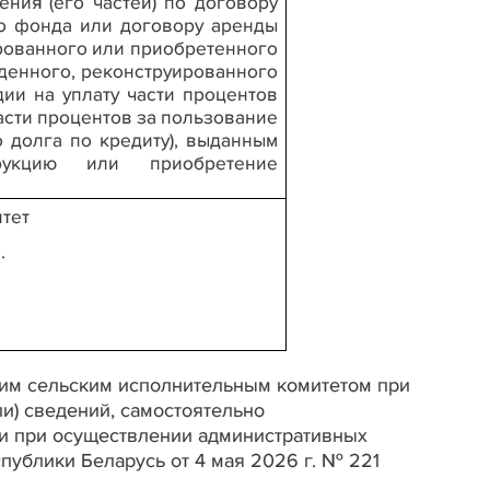
ния (его частей) по договору
о фонда или договору аренды
рованного или приобретенного
денного, реконструированного
ии на уплату части процентов
части процентов за пользование
 долга по кредиту), выданным
рукцию или приобретение
тет
.
ким сельским исполнительным комитетом при
и) сведений, самостоятельно
и при осуществлении административных
ублики Беларусь от 4 мая 2026 г. № 221