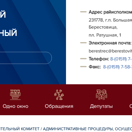
Адрес райисполком
ИЙ
231778, г.п. Больша
Берестовица,
НЫЙ
пл. Ратушная, 1
Электронная почта:
berestrec@berestovi
Т
елефон:
8-(01511) 7
Факс:
8-(01511)
7-58-
Одно окно
Обращения
Депутаты
ТЕЛЬНЫЙ КОМИТЕТ
/
АДМИНИСТРАТИВНЫЕ ПРОЦЕДУРЫ, ОСУЩЕ