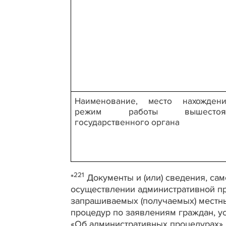
Наименование, место нахожден
режим работы вышестоящ
государственного органа
221
*
Д
окументы и (или) сведения, с
осуществлении административной пр
запрашиваемых (получаемых) местн
процедур по заявлениям граждан, у
«Об административных процедурах».