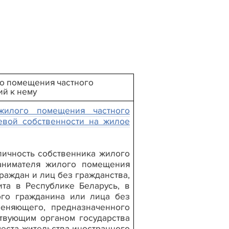
ого помещения частного
й к нему
жилого помещения частного
вой собственности на жилое
личность собственника жилого
анимателя жилого помещения
раждан и лиц без гражданства,
та в Республике Беларусь, в
ного гражданина или лица без
меняющего, предназначенного
ствующим органом государства
еста жительства иностранного