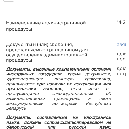
14.2
Наименование административной
процедуры
Документы и (или) сведения,
заяв
представляемые гражданином для
доку
осуществления административной
пост
процедуры
доку
Документы, выданные компетентными органами
погр
иностранных государств
,
кроме документов,
удостоверяющих личность гражданина
,
принимаются
при наличии их легализации или
проставления апостиля
, если иное не
предусмотрено законодательством об
административных процедурах, а также
международными договорами Республики
Беларусь.
Документы, составленные на иностранном
языке
,
должны сопровождатьсяпереводом на
белорусский или русский язык,