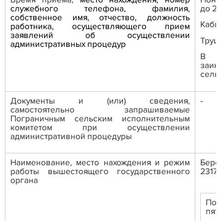
служебного телефона, фамилия,
до 20
собственное имя, отчество, должность
Каби
работника, осуществляющего прием
заявлений об осуществлении
Труш
административных процедур
В с
заин
сель
Д
окументы и (или) сведения,
-
самостоятельно запрашиваемые
Пограничным сельским исполнительным
комитетом при осуществлении
административной процедуры
Наименование, место нахождения и режим
Бере
работы вышестоящего государственного
2317
органа
Пон
пят