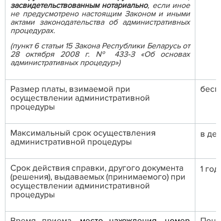
засвидетельствованным нотариально
, если иное
не предусмотрено настоящим Законом и иными
актами законодательства об административных
процедурах.
(пункт 6 статьи 15 Закона Республики Беларусь от
28 октября 2008 г. № 433-З «Об основах
административных процедур»)
Размер платы, взимаемой при
бесп
осуществлении административной
процедуры
Максимальный срок осуществления
в де
административной процедуры
Срок действия справки, другого документа
1 год
(решения), выдаваемых (принимаемого) при
осуществлении административной
процедуры
Время приема,
место нахождения, номер
Понед