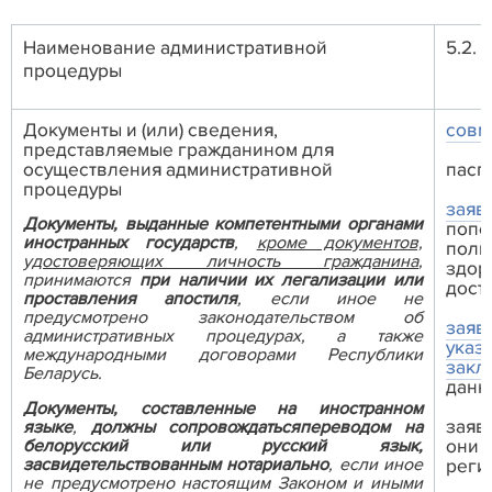
Наименование административной
5.2.
процедуры
Документы и (или) сведения,
совм
представляемые гражданином для
осуществления административной
пасп
процедуры
заяв
Документы, выданные компетентными органами
попе
иностранных государств
,
кроме документов,
полн
удостоверяющих личность гражданина
,
здор
принимаются
при наличии их легализации или
дост
проставления апостиля
, если иное не
предусмотрено законодательством об
заяв
административных процедурах, а также
указ
международными договорами Республики
закл
Беларусь.
данн
Документы, составленные на иностранном
заяв
языке
,
должны сопровождатьсяпереводом на
белорусский или русский язык,
они 
засвидетельствованным нотариально
, если иное
реги
не предусмотрено настоящим Законом и иными