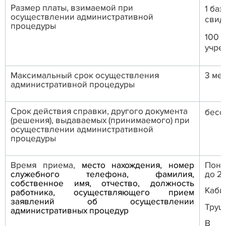
Размер платы, взимаемой при
1 ба
осуществлении административной
свид
процедуры
100 
учре
Максимальный срок осуществления
3 ме
административной процедуры
Срок действия справки, другого документа
бесс
(решения), выдаваемых (принимаемого) при
осуществлении административной
процедуры
Время приема,
место нахождения, номер
Понед
служебного телефона, фамилия,
до 20
собственное имя, отчество, должность
Каби
работника, осуществляющего прием
заявлений об осуществлении
Труш
административных процедур
В с