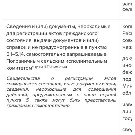
заин
сель
Сведения и (или) документы, необходимые
копи
для регистрации актов гражданского
Респ
состояния, выдачи документов и (или)
сове
справок и не предусмотренные в пунктах
межд
5.1–5.14, самостоятельно запрашиваемые
доку
Пограничным сельским исполнительным
инос
пункт 5Положения
комитетом*
беже
Свидетельства о регистрации актов
подр
гражданского состояния, иные документы и (или)
Минс
сведения, необходимые для совершения
обла
действий, предусмотренных в части первой
пункта 5, также могут быть представлены
изве
гражданами самостоятельно.
лиц,
госу
свед