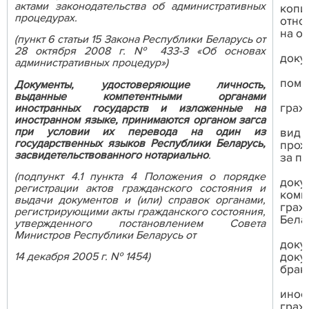
актами законодательства об административных
копи
процедурах.
отно
на о
(пункт 6 статьи 15 Закона Республики Беларусь от
28 октября 2008 г. № 433-З «Об основах
доку
административных процедур»)
поми
Документы, удостоверяющие личность,
выданные компетентными органами
граж
иностранных государств и изложенные на
иностранном языке, принимаются органом загса
при условии их перевода на один из
вид 
государственных языков Республики Беларусь,
прож
засвидетельствованного нотариально
.
за п
(подпункт 4.1 пункта 4 Положения о порядке
доку
регистрации актов гражданского состояния и
комп
выдачи документов и (или) справок органами,
граж
регистрирующими акты гражданского состояния,
Бела
утвержденного постановлением Совета
Министров Республики Беларусь от
доку
доку
14 декабря 2005 г. № 1454)
брак
инос
граж