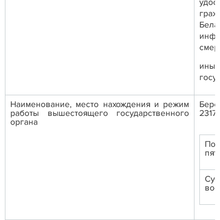
удос
граж
Бела
инфо
смер
иные
госу
Наименование, место нахождения и режим
Бере
работы вышестоящего государственного
2317
органа
Пон
пят
Суб
вос