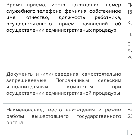
Время приема,
место нахождения, номер
Пон
служебного телефона, фамилия, собственное
13.
имя, отчество, должность работника,
Ка
осуществляющего прием заявлений об
осуществлении административных процедур
Тр
В 
ли
ка
Д
окументы и (или) сведения, самостоятельно
запрашиваемые Пограничным сельским
исполнительным комитетом при
осуществлении административной процедуры
Наименование, место нахождения и режим
Бе
работы вышестоящего государственного
23
органа