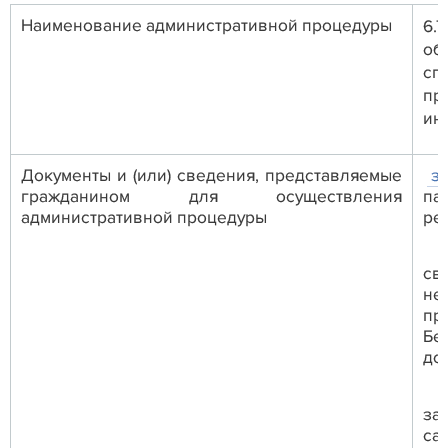
Наименование административной процедуры
6.
об
сп
пр
ин
Документы и (или) сведения, представляемые
з
гражданином для осуществления
па
административной процедуры
ре
св
не
пр
Бе
до
за
са