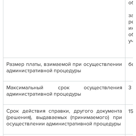
об
за
ре
ин
об
уч
Размер платы, взимаемой при осуществлении
бе
административной процедуры
Максимальный срок осуществления
3 
административной процедуры
Срок действия справки, другого документа
15
(решения), выдаваемых (принимаемого) при
осуществлении административной процедуры