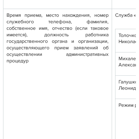
Время приема, место нахождения, номер
Служба «од
служебного телефона, фамилия,
собственное имя, отчество (если таковое
имеется), должность работника
Толоч
государственного органа и организации,
Николае
осуществляющего прием заявлений об
осуществлении административных
Михал
процедур
Алексан
Галушк
Леонидо
Режим р