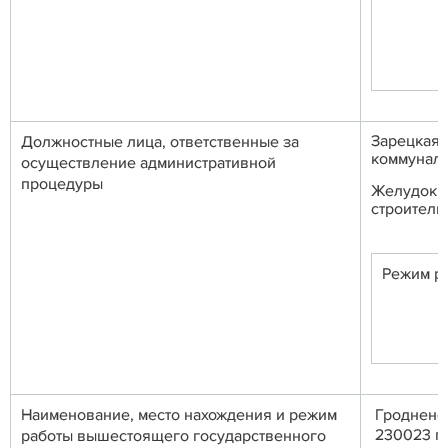
Зарецкая
Должностные лица, ответственные за
коммуналь
осуществление административной
процедуры
Желудок Т
строитель
Режим р
Наименование, место нахождения и режим
Гродненск
230023 г.
работы вышестоящего государственного