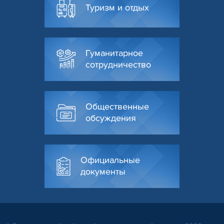
Туризм и отдых
Гуманитарное
сотрудничество
Общественные
обсуждения
Официальные
документы