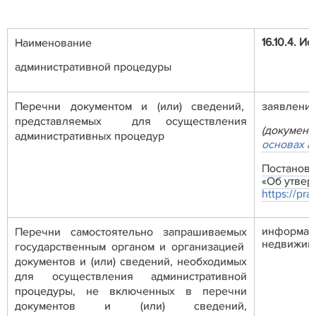
16.10.4. 
Наименование
административной процедуры
Перечни документом и (или) сведений,
заявлени
представляемых для осуществления
(документ
административных процедур
основах а
Постановл
«Об утвер
https://p
информаци
Перечни самостоятельно запрашиваемых
недвижим
государственным органом и организацией
документов и (или) сведений, необходимых
для осуществления административной
процедуры, не включенных в перечни
документов и (или) сведений,