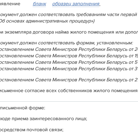
заявление
бланк
образец заполнения
документ должен соответствовать требованиям части первой 
Об основах административных процедур»)
ри экземпляра договора найма жилого помещения или допо
документ должен соответствовать формам, установленным:
остановлением Совета Министров Республики Беларусь от 24
остановлением Совета Министров Республики Беларусь от 19 
остановлением Совета Министров Республики Беларусь от 5 
остановлением Совета Министров Республики Беларусь от 31 
остановлением Совета Министров Республики Беларусь от 27
исьменное согласие всех собственников жилого помещения
 письменной форме:
 ходе приема заинтересованного лица;
осредством почтовой связи;