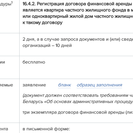
1
едуры
16.4.2. Регистрация договора финансовой аренды 
является квартира частного жилищного фонда в
или одноквартирный жилой дом частного жилищн
к такому договору
2 дня, а в случае запроса документов и (или) све
организаций – 10 дней
нии
бесплатно
ляемые
заявление
бланк
образец заполнения
(документ должен соответствовать требованиям ча
Беларусь «Об основах административных процеду
три экземпляра договора финансовой аренды (ли
ента
в письменной форме: