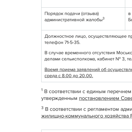
Порядок подачи (отзыва)
в
3
административной жалобы
Б
Должностное лицо, осуществляющее пр
телефон 71-5-35.
В случае временного отсутствия Моськ
делами сельисполкома, кабинет № 3, те
Время приема заявлений об осуществлени
среда с 8.00 до 20.00.
1
В соответствии с единым перечнем
утвержденным
постановлением Сове
3
В соответствии с регламентом ад
жилищно-коммунального хозяйства Р