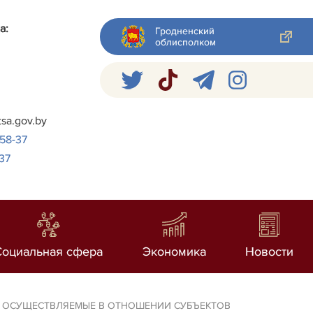
а:
Гродненский
облисполком
я
tsa.gov.by
-58-37
37
Социальная сфера
Экономика
Новости
, ОСУЩЕСТВЛЯЕМЫЕ В ОТНОШЕНИИ СУБЪЕКТОВ