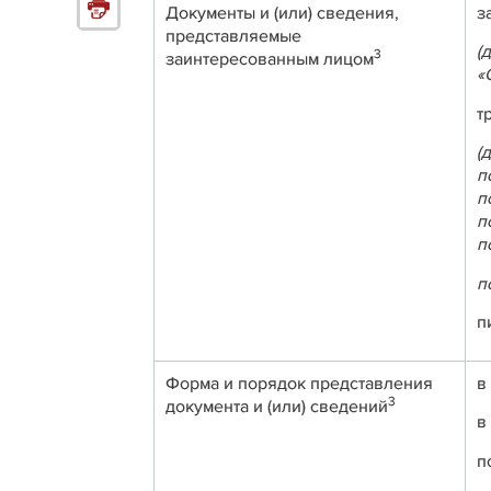
Документы и (или) сведения,
представляемые
(
3
заинтересованным лицом
«
т
(
п
п
п
п
п
п
Форма и порядок представления
в
3
документа и (или) сведений
в
п