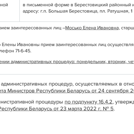
вной
в письменной форме в Берестовицкий районный 
адресу: г.п. Большая Берестовица, пл. Ратушная, 1
ием заинтересованных лиц –
Мосько Елена Ивановна,
старш
о Елены Ивановны прием заинтересованных лиц осуществля
лефон 71-6-45.
и административных процедур: понедельник, вторник, четверг
 административных процедур, осуществляемых в отно
та Министров Республики Беларусь от 24 сентября 2
министративной процедуры
по подпункту 16.4.2
, утвер
еспублики Беларусь от 23 марта 2022 г. № 5
.