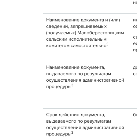
н
Наименование документа и (или)
и
сведений, запрашиваемых
о
(получаемых) Малоберестовицким
с
сельским исполнительным
е
3
комитетом самостоятельно
п
Наименование документа,
д
выдаваемого по результатам
с
осуществления административной
3
процедуры
Срок действия документа,
б
выдаваемого по результатам
осуществления административной
3
процедуры