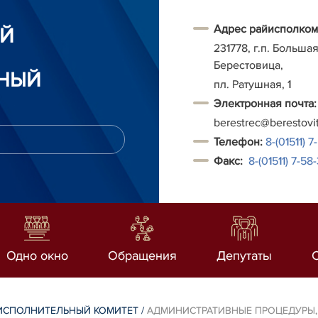
Адрес райисполком
ИЙ
231778, г.п. Больша
Берестовица,
НЫЙ
пл. Ратушная, 1
Электронная почта:
berestrec@berestovi
Т
елефон:
8-(01511) 7
Факс:
8-(01511)
7-58-
Одно окно
Обращения
Депутаты
ИСПОЛНИТЕЛЬНЫЙ КОМИТЕТ
/
АДМИНИСТРАТИВНЫЕ ПРОЦЕДУРЫ