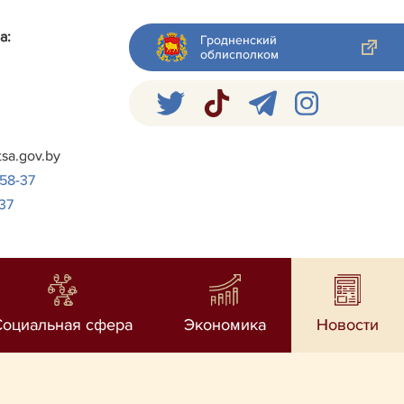
а:
Гродненский
облисполком
я
tsa.gov.by
-58-37
37
Социальная сфера
Экономика
Новости