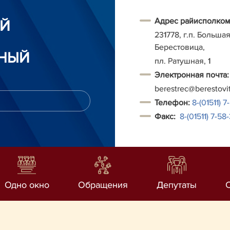
Адрес райисполком
ИЙ
231778, г.п. Больша
Берестовица,
НЫЙ
пл. Ратушная, 1
Электронная почта:
berestrec@berestovi
Т
елефон:
8-(01511) 7
Факс:
8-(01511)
7-58-
Одно окно
Обращения
Депутаты