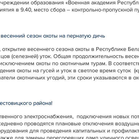
учреждении образования «Военная академия Республ
ятия в 9.40, место сбора – контрольно-пропускной пу
 весенний сезон охоты на пернатую дичь
 открытие весеннего сезона охоты в Республике Бела
цов (селезней) уток. Общая продолжительность весен
 исключением охоты по охотничьим турам. В соответс
ения охоты на гусей и уток в светлое время суток (кр
тели охотничьих угодий, эти сроки указываются в ох
стовицкого района!
твенного электроснабжения, подключения новых пот
едневно проводятся плановые отключения воздушны
рудования для проведения капитальных и профилакт
 также для замены перегоревших ламп уличного осве