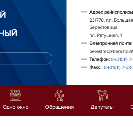
Адрес райисполком
ИЙ
231778, г.п. Больша
Берестовица,
НЫЙ
пл. Ратушная, 1
Электронная почта:
berestrec@berestovi
Т
елефон:
8-(01511) 7
Факс:
8-(01511)
7-58-
Одно окно
Обращения
Депутаты