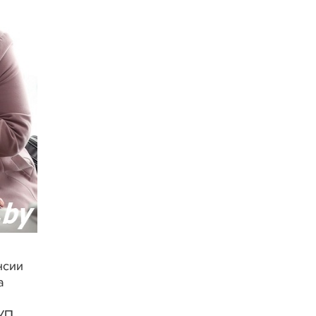
нсии
а
СУП