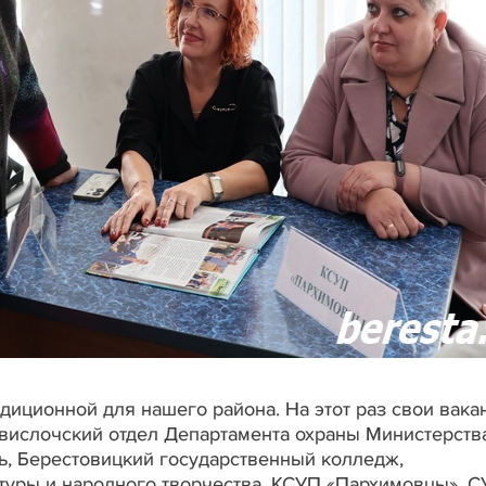
диционной для нашего района. На этот раз свои вака
Свислочский отдел Департамента охраны Министерств
ь, Берестовицкий государственный колледж,
туры и народного творчества, КСУП «Пархимовцы», 