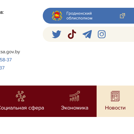
а:
Гродненский
облисполком
я
tsa.gov.by
-58-37
37
Социальная сфера
Экономика
Новости