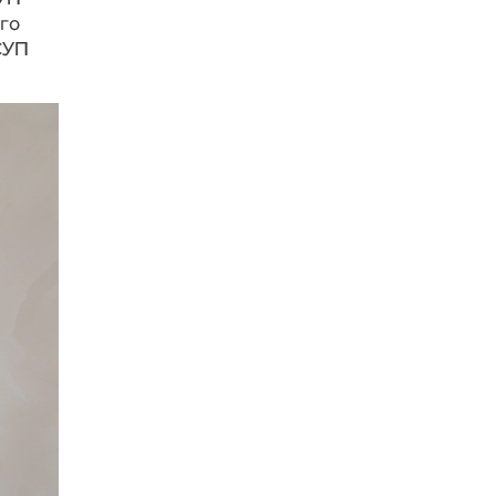
го
СУП