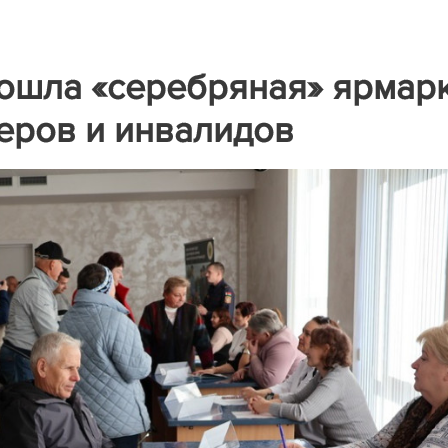
рошла «серебряная» ярмар
еров и инвалидов