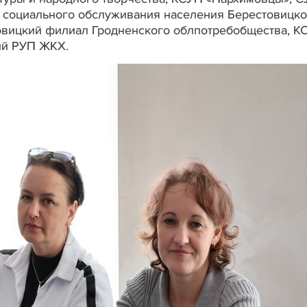
 социального обслуживания населения Берестовицко
овицкий филиал Гродненского облпотребобщества, К
кий РУП ЖКХ.