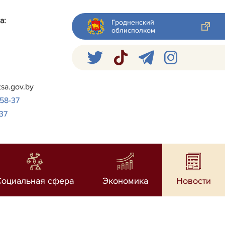
а:
Гродненский
облисполком
я
tsa.gov.by
-58-37
37
Социальная сфера
Экономика
Новости