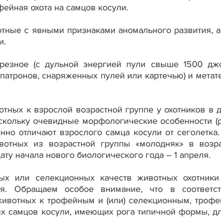
фейная охота на самцов косули.
тные с явными признаками аномального развития, а
и.
резное (с дульной энергией пули свыше 1500 джо
 патронов, снаряженных пулей или картечью) и метат
отных к взрослой возрастной группе у охотников в 
оскольку очевидные морфологические особенности (
венно отличают взрослого самца косули от сеголетка.
вотных из возрастной группы «молодняк» в возр
ату начала нового биологического года – 1 апреля.
ых или селекционных качеств животных охотники
ия. Обращаем особое внимание, что в соответс
животных к трофейным и (или) селекционным, троф
ых самцов косули, имеющих рога типичной формы, д