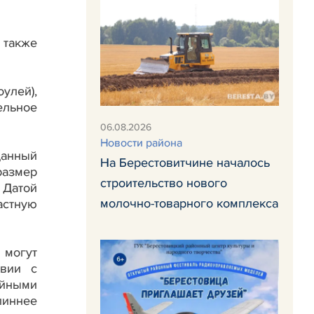
 также
улей),
ельное
06.08.2026
Новости района
данный
На Берестовитчине началось
размер
строительство нового
 Датой
молочно-товарного комплекса
астную
 могут
твии с
ейными
линнее