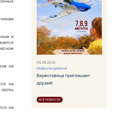
ионных
тникам
нным и
кается
пасном
06.08.2026
тов на
Новости района
Берестовица приглашает
друзей!
тся на
 охоты
ВСЕ НОВОСТИ
тся на