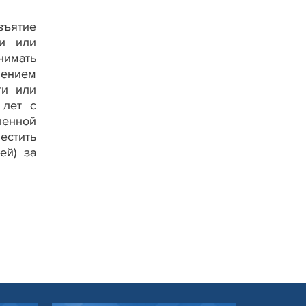
зъятие
ти или
нимать
чением
ти или
 лет с
енной
естить
ей) за