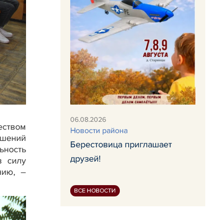
06.08.2026
еством
Новости района
ушений
Берестовица приглашает
ьность
друзей!
в силу
нию, –
ВСЕ НОВОСТИ