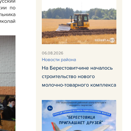
сский
сии по
льника
иколай
06.08.2026
Новости района
На Берестовитчине началось
строительство нового
молочно-товарного комплекса