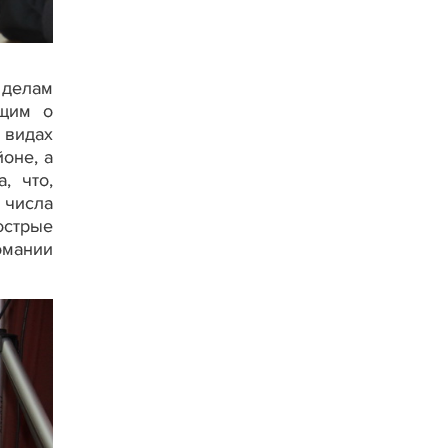
 делам
ющим о
 видах
оне, а
, что,
 числа
острые
омании