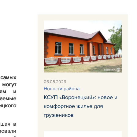
 самых
06.08.2026
 могут
Новости района
иям и
КСУП «Воронецкий»: новое и
даемые
ицкого
комфортное жилье для
тружеников
вшая в
вовали