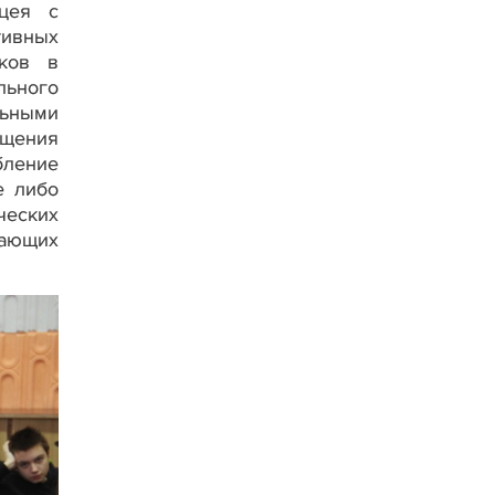
цея с
тивных
тков в
льного
льными
ищения
бление
е либо
ческих
вающих