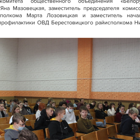
омитета общественного объединения «Белору
Яна Мазовецкая, заместитель председателя комис
полкома Марта Лозовицкая и заместитель нача
 профилактики ОВД Берестовицкого райисполкома Н