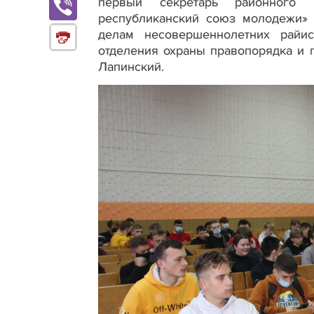
первый секретарь районного к
республиканский союз молодежи» 
делам несовершеннолетних райис
отделения охраны правопорядка и
Лапинский.