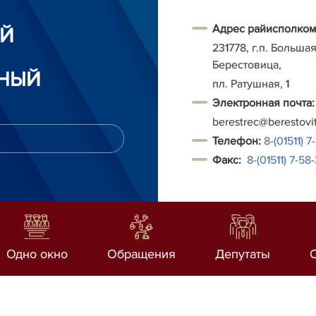
Адрес райисполком
ИЙ
231778, г.п. Больша
Берестовица,
НЫЙ
пл. Ратушная, 1
Электронная почта:
berestrec@berestovi
Т
елефон:
8-(01511) 7
Факс:
8-(01511)
7-58-
Одно окно
Обращения
Депутаты