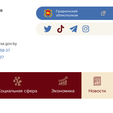
а:
Гродненский
облисполком
я
tsa.gov.by
-58-37
37
Социальная сфера
Экономика
Новости