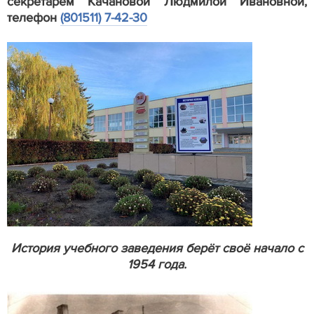
секретарём Качановой Людмилой Ивановной,
телефон
(801511) 7-42-30
История учебного заведения берёт своё начало с
1954 года.