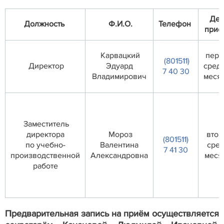
Ден
Должность
Ф.И.О.
Телефон
прие
Карвацкий
перв
(801511)
Директор
Эдуард
сред
7 40 30
Владимирович
меся
Заместитель
директора
Мороз
втор
(801511)
по учебно-
Валентина
сре
7 41 30
производственной
Александровна
меся
работе
Предварительная запись на приём осуществляется