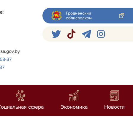
а:
Гродненский
облисполком
я
tsa.gov.by
-58-37
37
Социальная сфера
Экономика
Новости