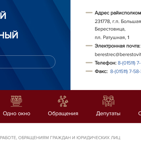
Адрес райисполком
ИЙ
231778, г.п. Больша
Берестовица,
НЫЙ
пл. Ратушная, 1
Электронная почта:
berestrec@berestovi
Т
елефон:
8-(01511) 7
Факс:
8-(01511)
7-58-
Одно окно
Обращения
Депутаты
РАБОТЕ, ОБРАЩЕНИЯМ ГРАЖДАН И ЮРИДИЧЕСКИХ ЛИЦ