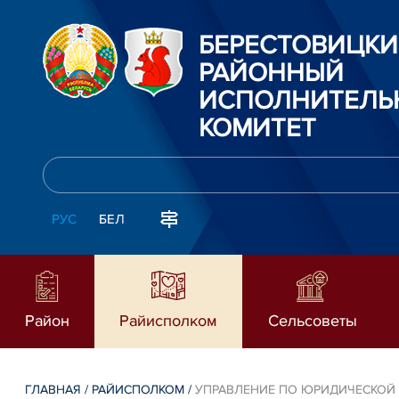
БЕРЕСТОВИЦК
РАЙОННЫЙ
ИСПОЛНИТЕЛЬ
КОМИТЕТ
РУС
БЕЛ
Район
Райисполком
Сельсоветы
ГЛАВНАЯ
/
РАЙИСПОЛКОМ
/
УПРАВЛЕНИЕ ПО ЮРИДИЧЕСКОЙ 