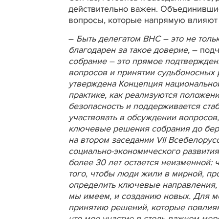
действительно важен. Объединившис
вопросы, которые напрямую влияют 
–
Быть делегатом ВНС – это не тольк
благодарен за такое доверие,
– под
собрание – это прямое подтвержден
вопросов и принятии судьбоносных 
утверждена Концепция национальной
практике, как реализуются положен
безопасность и поддерживается стаб
участвовать в обсуждении вопросов,
ключевые решения собрания до бере
на втором заседании VII Всебелору
социально-экономического развития 
более 30 лет остается неизменной: 
того, чтобы люди жили в мирной, пр
определить ключевые направления, 
мы имеем, и созданию новых. Для м
принятию решений, которые повлияю
что мое участие в столь важном мер