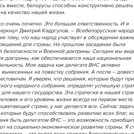
ь вместе, белорусы способны конструктивно решать
на качество нашей жизни.
о очень почетно. Это большая ответственность. И я
черкнул Дмитрий Кадргулов. –
Всебелорусское народ
ие тому, что наш народ участвует в обсуждении важн
решений для страны. На прошлом заседании была
 безопасности и Военной доктрины. Сегодня мы вид
ия доктрины, как обеспечивается наша национальная
ильность. Моя задача как делегата ВНС активно
 вынесенных на повестку собрания. А после – довест
стовичан. Я уверен, что решения, которые будут пр
сского народного собрания, определят успешную стра
для нашего государства. Эта стратегия в нашей стра
человек и его уровень жизни всегда на первом месте.
оцветающей стране, у нас делается все. Сейчас задач
которые будут способствовать развитию всех благ, к
еня быть делегатом ВНС – это возможность приобщит
т на социально-экономическое развитие страны. Я с
оприятии – это вклад всех граждан Берестовитчины в