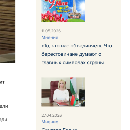
11.05.2026
Мнение
«То, что нас объединяет». Что
берестовичане думают о
главных символах страны
ит
я
тели
27.04.2026
еди
Мнение