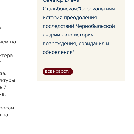
Сенатор Елена
Стальбовская:"Сорокалетняя
история преодоления
и
последствий Чернобыльской
я
аварии - это история
ием на
возрождения, созидания и
обновления"
ктера
.
ВСЕ НОВОСТИ
ва.
уктуры
ный
на,
просам
ы за