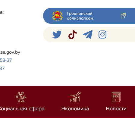
а:
Гродненский
облисполком
я
tsa.gov.by
-58-37
37
Социальная сфера
Экономика
Новости