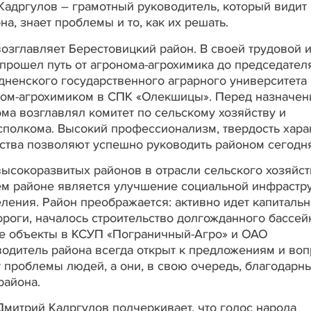
Кадргулов – грамотный руководитель, который видит
а, знает проблемы и то, как их решать.
озглавляет Берестовицкий район. В своей трудовой 
прошел путь от агронома-агрохимика до председател
дненского государственного аграрного университета
мом-агрохимиком в СПК «Олекшицы». Перед назначен
ма возглавлял комитет по сельскому хозяйству и
полкома. Высокий профессионализм, твердость хара
ества позволяют успешно руководить районом сегодня
ысокоразвитых районов в отрасли сельского хозяйст
м районе является улучшение социальной инфрастр
ления. Район преображается: активно идет капиталь
роги, началось строительство долгожданного бассей
е объекты в КСУП «Пограничный-Агро» и ОАО
водитель района всегда открыт к предложениям и во
т проблемы людей, а они, в свою очередь, благодарн
района.
Дмитрий Кадргулов подчеркивает, что голос народа