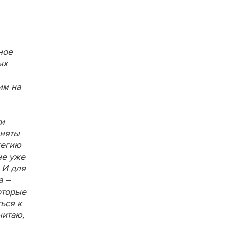
ное
ых
им на
и
иняты
тегию
не уже
 И для
а –
оторые
ься к
читаю,