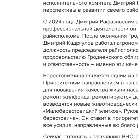
исполнительного комитета Дмитрий 
перспективы в развитии своего район
С 2024 года Дмитрий Рафаэльевич в
профессиональной деятельности он 
райисполкома. После окончания Гро
Дмитрий Кадргулов работал агроно
должность председателя райисполко
продовольствию Гродненского облис
и ответственность – именно эти кач
Берестовитчина является одним из в
Приоритетным направлением в наше
для повышения качества жизни насе
ремонт жилфонда, ремонтируются до
возводятся новые животноводчески
«Малоберестовицкий элитхоз». Руко
берестовичан. Он ставит в приорите
все усилия, направленные во благо 
Сейчас, готовясь к заседанию ВНС, 