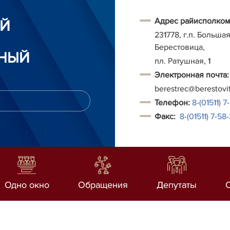
Адрес райисполком
ИЙ
231778, г.п. Больша
Берестовица,
НЫЙ
пл. Ратушная, 1
Электронная почта:
berestrec@berestovi
Т
елефон:
8-(01511) 7
Факс:
8-(01511)
7-58-
Одно окно
Обращения
Депутаты