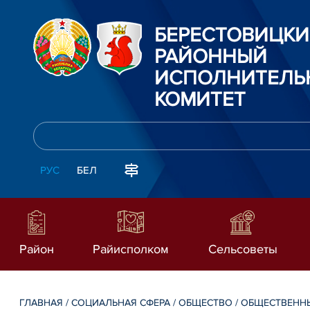
БЕРЕСТОВИЦК
РАЙОННЫЙ
ИСПОЛНИТЕЛЬ
КОМИТЕТ
РУС
БЕЛ
Район
Райисполком
Сельсоветы
ГЛАВНАЯ
/
СОЦИАЛЬНАЯ СФЕРА
/
ОБЩЕСТВО
/
ОБЩЕСТВЕННЫ