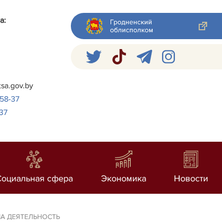
а:
Гродненский
облисполком
я
tsa.gov.by
-58-37
37
Социальная сфера
Экономика
Новости
А ДЕЯТЕЛЬНОСТЬ