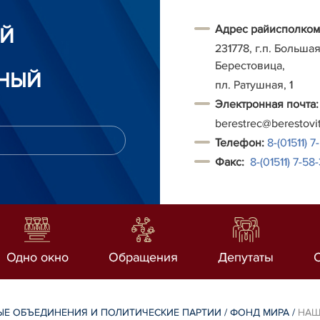
Адрес райисполком
ИЙ
231778, г.п. Больша
Берестовица,
НЫЙ
пл. Ратушная, 1
Электронная почта:
berestrec@berestovi
Т
елефон:
8-(01511) 7
Факс:
8-(01511)
7-58-
Одно окно
Обращения
Депутаты
Е ОБЪЕДИНЕНИЯ И ПОЛИТИЧЕСКИЕ ПАРТИИ
/
ФОНД МИРА
/
НАШ