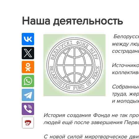
Наша деятельность
Белорусск
между люд
сострадан
Источнико
коллектив
Собранные
труда, же
и молодых
История создания Фонда не так про
людей ещё после завершения Перво
С новой силой миротворческое дви