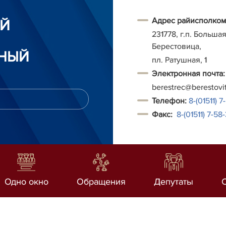
Адрес райисполком
ИЙ
231778, г.п. Больша
Берестовица,
НЫЙ
пл. Ратушная, 1
Электронная почта:
berestrec@berestovi
Т
елефон:
8-(01511) 7
Факс:
8-(01511)
7-58-
Одно окно
Обращения
Депутаты