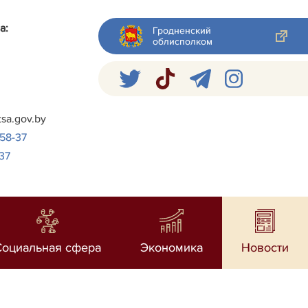
а:
Гродненский
облисполком
я
tsa.gov.by
-58-37
37
Социальная сфера
Экономика
Новости