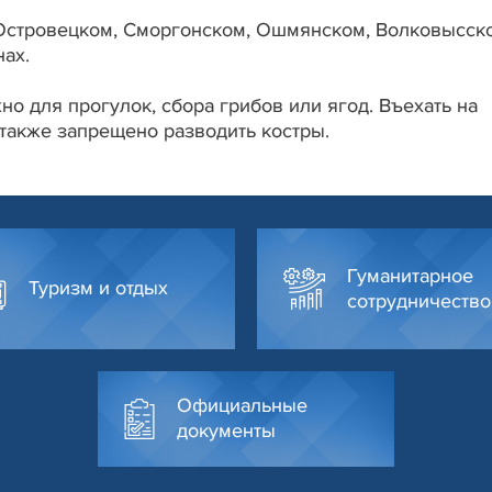
Островецком, Сморгонском, Ошмянском, Волковысск
нах.
но для прогулок, сбора грибов или ягод. Въехать на
 также запрещено разводить костры.
Гуманитарное
Туризм и отдых
сотрудничество
Официальные
документы