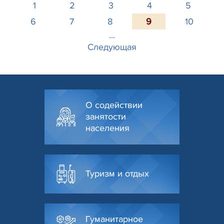
1
2
3
4
5
6
7
8
9
10
...
Следующая
О содействии
занятости
населения
Туризм и отдых
Гуманитарное