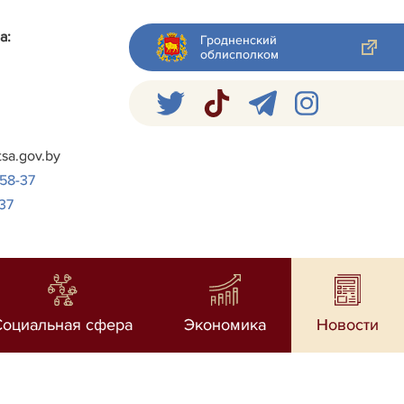
а:
Гродненский
облисполком
я
tsa.gov.by
-58-37
37
Социальная сфера
Экономика
Новости