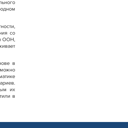
льного
одном
ности,
ния со
и ООН,
живает
нове в
зможно
матике
ариев.
мым их
тили в