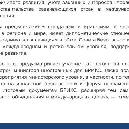
йчивого развития, учета законных интересов Глоба
тавительства развивающихся стран в междунар
лении.
ем предъявляемым стандартам и критериям, в част
 в регионе и мире, имеет дипломатические отноше
соединялась к санкциям в обход Совета Безопасност
а международном и региональном уровнях, поддер
ое развитие.
рочего, предусматривает участие на постоянной ос
стреч министров иностранных дел БРИКС. Также во
роприятия министерского уровня, в частности, по те
 по национальной безопасности и форум парламент
к итоговым документам БРИКС, расширяя тем са
голос объединения в международных делах», — отме