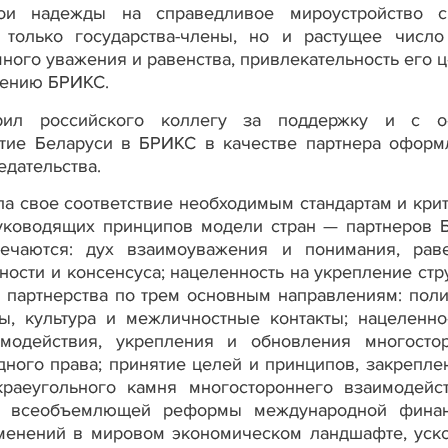
вои надежды на справедливое мироустройство 
только государства-члены, но и растущее число
ного уважения и равенства, привлекательность его ц
ирению БРИКС.
арил российского коллегу за поддержку и с о
стие Беларуси в БРИКС в качестве партнера оформ
едательства.
ла свое соответствие необходимым стандартам и кри
руководящих принципов модели стран — партнеров 
ечаются: дух взаимоуважения и понимания, раве
ности и консенсуса; нацеленность на укрепление стр
 партнерства по трем основным направлениям: поли
ы, культура и межличностные контакты; нацеленно
имодействия, укрепления и обновления многосто
ного права; принятие целей и принципов, закрепле
раеугольного камня многостороннего взаимодейс
ка всеобъемлющей реформы международной фина
зменений в мировом экономическом ландшафте, уск