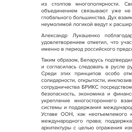
из столпов многополярности. С
объединением связывают уже не 
глобального большинства. Дух взаим
неумолимой логикой ведут к расш
Александр Лукашенко поблагод
удовлетворением отметил, что уча
именно в период российского предс
Таким образом, Беларусь подтверди
и согласилась следовать в русле 
Среди этих принципов особо отм
солидарности, открытости, инклюзив
сотрудничества БРИКС посредством
безопасность, экономика и финанс
укрепление многостороннего вза
системы и поддержания международ
Уставе ООН, как неотъемлемого к
международного права; поддерж
архитектуры с целью отражения и