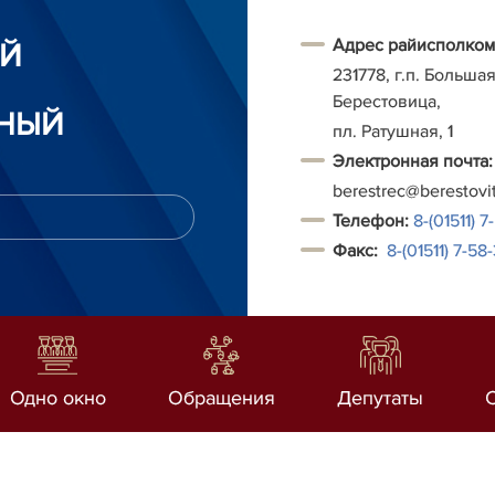
Адрес райисполком
ИЙ
231778, г.п. Больша
Берестовица,
НЫЙ
пл. Ратушная, 1
Электронная почта:
berestrec@berestovi
Т
елефон:
8-(01511) 7
Факс:
8-(01511)
7-58-
Одно окно
Обращения
Депутаты