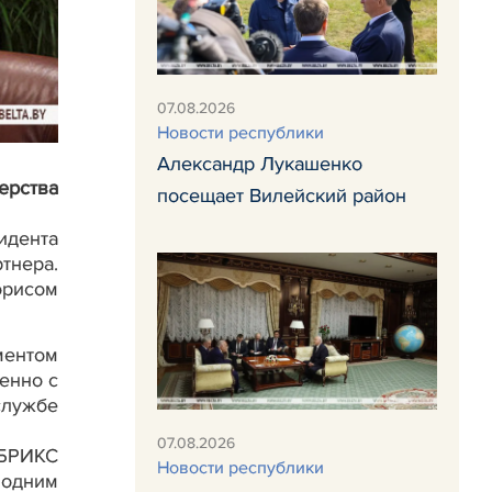
07.08.2026
Новости республики
Александр Лукашенко
ерства
посещает Вилейский район
идента
тнера.
орисом
ентом
енно с
службе
07.08.2026
 БРИКС
Новости республики
 одним