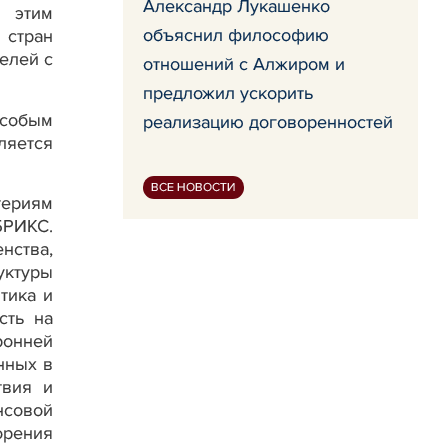
Александр Лукашенко
с этим
объяснил философию
 стран
елей с
отношений с Алжиром и
предложил ускорить
собым
реализацию договоренностей
ляется
ВСЕ НОВОСТИ
териям
БРИКС.
нства,
уктуры
тика и
сть на
ронней
нных в
твия и
нсовой
орения