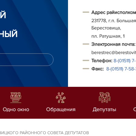
Адрес райисполком
ИЙ
231778, г.п. Больша
Берестовица,
НЫЙ
пл. Ратушная, 1
Электронная почта:
berestrec@berestovi
Т
елефон:
8-(01511) 7
Факс:
8-(01511)
7-58-
Одно окно
Обращения
Депутаты
ВИЦКОГО РАЙОННОГО СОВЕТА ДЕПУТАТОВ