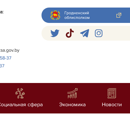
а:
Гродненский
облисполком
я
tsa.gov.by
-58-37
37
Социальная сфера
Экономика
Новости