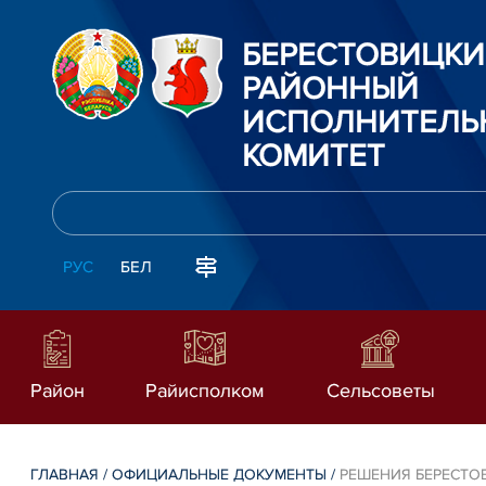
БЕРЕСТОВИЦК
РАЙОННЫЙ
ИСПОЛНИТЕЛЬ
КОМИТЕТ
РУС
БЕЛ
Район
Райисполком
Сельсоветы
ГЛАВНАЯ
/
ОФИЦИАЛЬНЫЕ ДОКУМЕНТЫ
/
РЕШЕНИЯ БЕРЕСТО