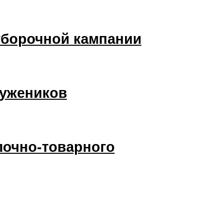
уборочной кампании
ружеников
лочно-товарного