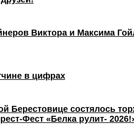
неров Виктора и Максима Гой
тчине в цифрах
шой Берестовице состялось то
рест-Фест «Белка рулит- 2026!