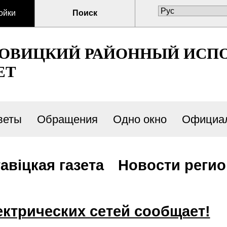
ойки
Поиск
ТОВИЦКИЙ РАЙОННЫЙ ИСП
ЕТ
веты
Обращения
Одно окно
Официал
авiцкая газета
Новости реги
ктрических сетей сообщает!