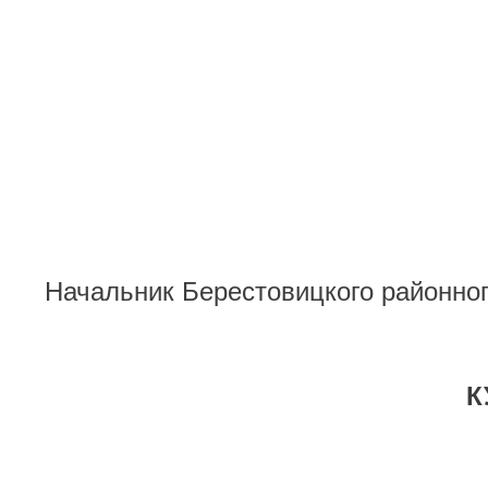
Начальник Берестовицкого районног
К