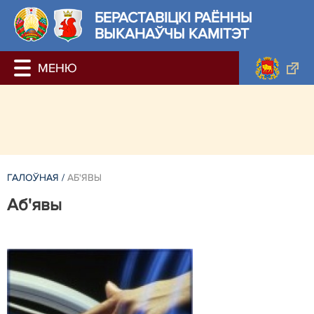
БЕРАСТАВIЦКI РАЁННЫ
ВЫКАНАЎЧЫ КАМІТЭТ
ГАЛОЎНАЯ
/
АБ'ЯВЫ
Аб'явы