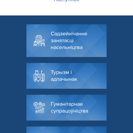
Садзейнічанне
занятасці
насельніцтва
Турызм і
адпачынак
Гуманітарнае
супрацоўніцтва