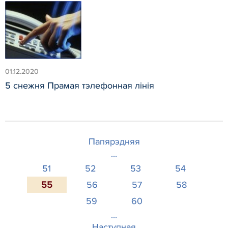
01.12.2020
5 снежня Прамая тэлефонная лінія
Папярэдняя
...
51
52
53
54
55
56
57
58
59
60
...
Наступная