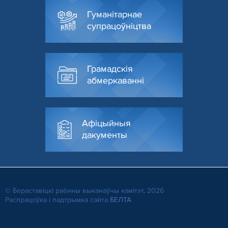
Гуманітарнае
супрацоўніцтва
Грамадскія
абмеркаванні
Афіцыйныя
дакументы
© Бераставiцкi раённы выканаўчы камітэт, 2026
Распрацоўка і падтрымка сайта
БЕЛТА