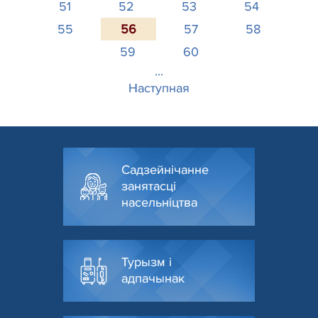
51
52
53
54
55
56
57
58
59
60
...
Наступная
Садзейнічанне
занятасці
насельніцтва
Турызм і
адпачынак