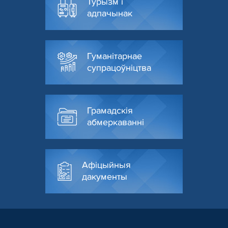
Турызм і
адпачынак
Гуманітарнае
супрацоўніцтва
Грамадскія
абмеркаванні
Афіцыйныя
дакументы