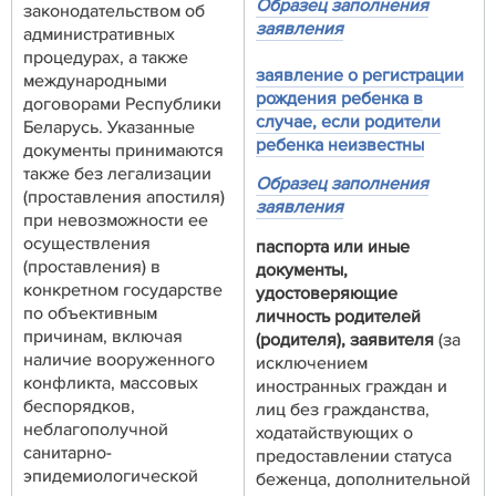
Образец заполнения
законодательством об
заявления
административных
процедурах, а также
заявление о регистрации
международными
рождения ребенка в
договорами Республики
случае, если родители
Беларусь. Указанные
ребенка неизвестны
документы принимаются
также без легализации
Образец заполнения
(проставления апостиля)
заявления
при невозможности ее
осуществления
паспорта или иные
(проставления) в
документы,
конкретном государстве
удостоверяющие
по объективным
личность родителей
причинам, включая
(родителя), заявителя
(за
наличие вооруженного
исключением
конфликта, массовых
иностранных граждан и
беспорядков,
лиц без гражданства,
неблагополучной
ходатайствующих о
санитарно-
предоставлении статуса
эпидемиологической
беженца, дополнительной