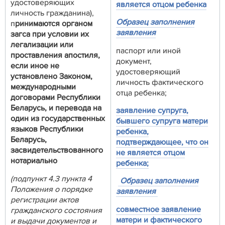
удостоверяющих
является отцом ребенка
личность гражданина),
Образец заполнения
п
ринимаются органом
заявления
загса при условии их
легализации или
паспорт или иной
проставления апостиля,
документ,
если иное не
удостоверяющий
установлено Законом,
личность фактического
международными
отца ребенка;
договорами Республики
Беларусь, и перевода на
заявление супруга,
один из государственных
бывшего супруга матери
языков Республики
ребенка,
Беларусь,
подтверждающее, что он
засвидетельствованного
не является отцом
нотариально
ребенка;
(подпункт 4.3 пункта 4
Образец заполнения
Положения о порядке
заявления
регистрации актов
совместное заявление
гражданского состояния
матери и фактического
и выдачи документов и