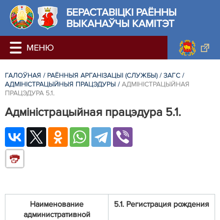
БЕРАСТАВIЦКI РАЁННЫ
ВЫКАНАЎЧЫ КАМІТЭТ
ГАЛОЎНАЯ
/
РАЁННЫЯ АРГАНІЗАЦЫІ (СЛУЖБЫ)
/
ЗАГС
/
АДМІНІСТРАЦЫЙНЫЯ ПРАЦЭДУРЫ
/
АДМІНІСТРАЦЫЙНАЯ
ПРАЦЭДУРА 5.1.
Адміністрацыйная працэдура 5.1.
Наименование
5.1. Регистрация рождения
административной