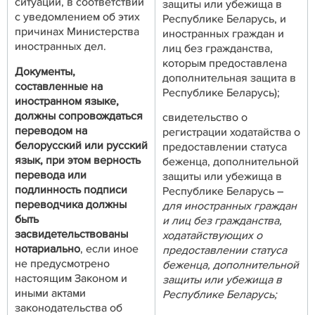
ситуации, в соответствии
защиты или убежища в
с уведомлением об этих
Республике Беларусь, и
причинах Министерства
иностранных граждан и
иностранных дел.
лиц без гражданства,
которым предоставлена
Документы,
дополнительная защита в
составленные на
Республике Беларусь);
иностранном языке,
должны сопровождаться
свидетельство о
переводом на
регистрации ходатайства о
белорусский или русский
предоставлении статуса
язык, при этом верность
беженца, дополнительной
перевода или
защиты или убежища в
подлинность подписи
Республике Беларусь –
переводчика должны
для иностранных граждан
быть
и лиц без гражданства,
засвидетельствованы
ходатайствующих о
нотариально
, если иное
предоставлении статуса
не предусмотрено
беженца, дополнительной
настоящим Законом и
защиты или убежища в
иными актами
Республике Беларусь;
законодательства об