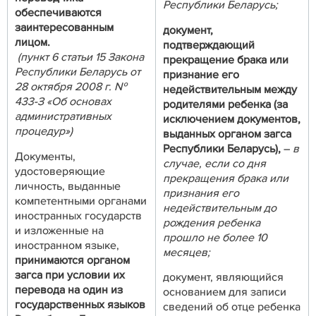
Республики Беларусь;
обеспечиваются
заинтересованным
документ,
лицом.
подтверждающий
(пункт 6 статьи 15 Закона
прекращение брака или
Республики Беларусь от
признание его
28 октября 2008 г. №
недействительным между
433-З «Об основах
родителями ребенка (за
административных
исключением документов,
процедур»)
выданных органом загса
Республики Беларусь),
–
в
Документы,
случае, если со дня
удостоверяющие
прекращения брака или
личность, выданные
признания его
компетентными органами
недействительным до
иностранных государств
рождения ребенка
и изложенные на
прошло не более 10
иностранном языке,
месяцев;
принимаются органом
загса при условии их
документ, являющийся
перевода на один из
основанием для записи
государственных языков
сведений об отце ребенка