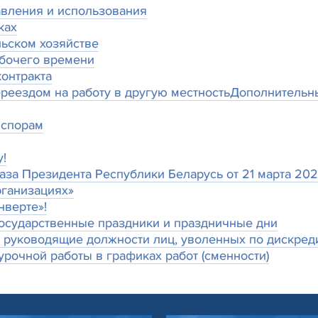
авления и использования
ках
льском хозяйстве
бочего времени
контракта
ереездом на работу в другую местность
Дополнительн
 спорам
!
Президента Республики Беларусь от 21 марта 2024 
ганизациях»
нверте»!
государственные праздники и праздничные дни
а руководящие должности лиц, уволенных по дискре
рочной работы в графиках работ (сменности)