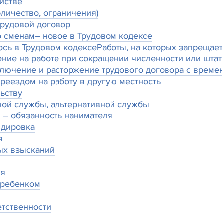
йстве
личество, ограничения)
трудовой договор
 сменам– новое в Трудовом кодексе
ось в Трудовом кодексе
Работы, на которых запрещае
ние на работе при сокращении численности или штат
ключение и расторжение трудового договора с врем
ереездом на работу в другую местность
ьству
нной службы, альтернативной службы
ее – обязанность нанимателя
ндировка
я
ых взысканий
оя
а ребенком
етственности