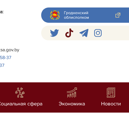
а:
Гродненский
облисполком
я
tsa.gov.by
-58-37
37
Социальная сфера
Экономика
Новости