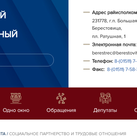
Адрес райисполком
ИЙ
231778, г.п. Больша
Берестовица,
НЫЙ
пл. Ратушная, 1
Электронная почта:
berestrec@berestovi
Т
елефон:
8-(01511) 7
Факс:
8-(01511)
7-58-
Одно окно
Обращения
Депутаты
ИТА
/
СОЦИАЛЬНОЕ ПАРТНЕРСТВО И ТРУДОВЫЕ ОТНОШЕНИЯ