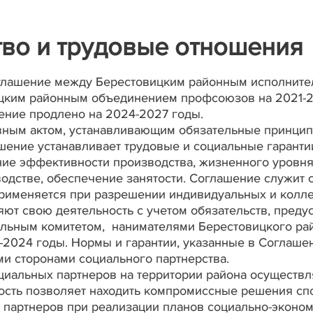
во и трудовые отношения
оглашение между Берестовицким районным исполнит
ицким районным объединением профсоюзов на 2021-
ие продлено на 2024-2027 годы.
 актом, устанавливающим обязательные принципы 
шение устанавливает трудовые и социальные гаранти
е эффективности производства, жизненного уровня 
водстве, обеспечение занятости. Соглашение служит
 применяется при разрешении индивидуальных и колл
яют свою деятельность с учетом обязательств, пре
льным комитетом, нанимателями Берестовицкого ра
2024 годы. Нормы и гарантии, указанные в Соглаше
и сторонами социального партнерства.
ьных партнеров на территории района осуществля
ость позволяет находить компромиссные решения сп
 партнеров при реализации планов социально-эконом