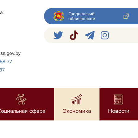
а:
Гродненский
облисполком
я
tsa.gov.by
-58-37
37
Социальная сфера
Экономика
Новости