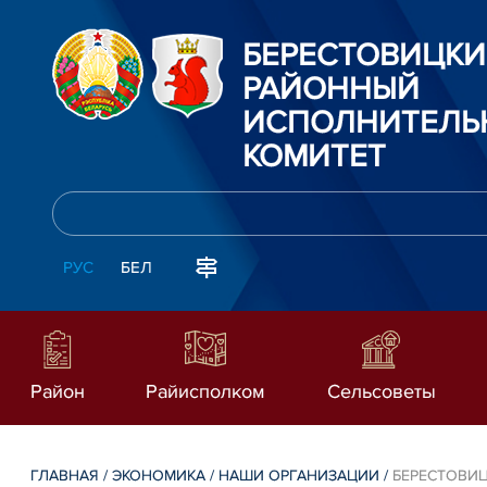
БЕРЕСТОВИЦК
РАЙОННЫЙ
ИСПОЛНИТЕЛЬ
КОМИТЕТ
РУС
БЕЛ
Район
Райисполком
Сельсоветы
ГЛАВНАЯ
/
ЭКОНОМИКА
/
НАШИ ОРГАНИЗАЦИИ
/
БЕРЕСТОВИ