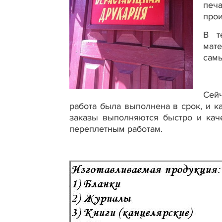
печ
прои
В т
мат
самы
Сей
работа была выполнена в срок, и 
заказы выполняются быстро и каче
переплетным работам.