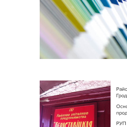
Рай
Грод
Осно
прод
РУП 