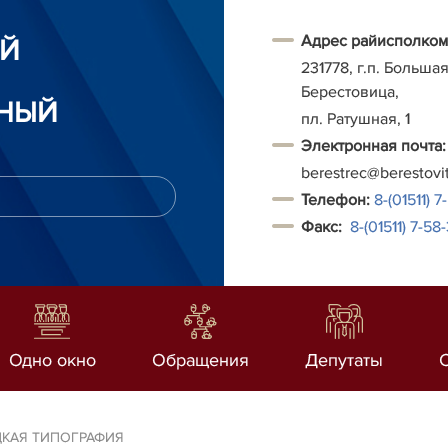
Адрес райисполком
ИЙ
231778, г.п. Больша
Берестовица,
НЫЙ
пл. Ратушная, 1
Электронная почта:
berestrec@berestovi
Т
елефон:
8-(01511) 7
Факс:
8-(01511)
7-58-
Одно окно
Обращения
Депутаты
ЦКАЯ ТИПОГРАФИЯ