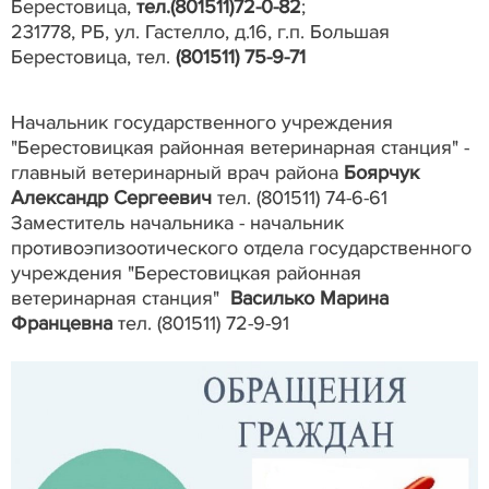
Берестовица,
тел.(801511)72-0-82
;
231778, РБ, ул. Гастелло, д.16, г.п. Большая
Берестовица, тел.
(801511) 75-9-71
Начальник государственного учреждения
"Берестовицкая районная ветеринарная станция" -
главный ветеринарный врач района
Боярчук
Александр Сергеевич
тел. (801511) 74-6-61
Заместитель начальника - начальник
противоэпизоотического отдела государственного
учреждения "Берестовицкая районная
ветеринарная станция"
Василько Марина
Францевна
тел. (801511) 72-9-91