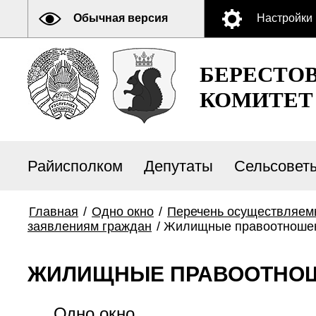
Обычная версия
Настройки
БЕРЕСТО
КОМИТЕТ
Райисполком
Депутаты
Сельсовет
Главная
/
Одно окно
/
Перечень осуществляем
заявлениям граждан
/
Жилищные правоотноше
ЖИЛИЩНЫЕ ПРАВООТНО
Одно окно