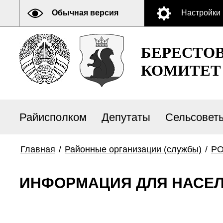
Обычная версия
Настройки
БЕРЕСТО
КОМИТЕТ
Райисполком
Депутаты
Сельсовет
Главная
/
Районные организации (службы)
/
Р
ИНФОРМАЦИЯ ДЛЯ НАСЕ